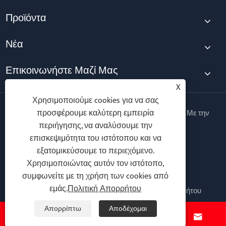
Προϊόντα
Νέα
Επικοινωνήστε Μαζί Μας
X
Χρησιμοποιούμε cookies για να σας
προσφέρουμε καλύτερη εμπειρία
Πνευματικά δικαιώματα © 2026 Taili Electric Co., Ltd. Με την
επιφύλαξη παντός δικαιώματος.
περιήγησης, να αναλύσουμε την
επισκεψιμότητα του ιστότοπου και να
Follow Us
εξατομικεύσουμε το περιεχόμενο.
Χρησιμοποιώντας αυτόν τον ιστότοπο,
συμφωνείτε με τη χρήση των cookies από
εμάς.
Πολιτική Απορρήτου
Links
Sitemap
RSS
XML
Πολιτική Απορρήτου
Απορρίπτω
Αποδέχομαι



