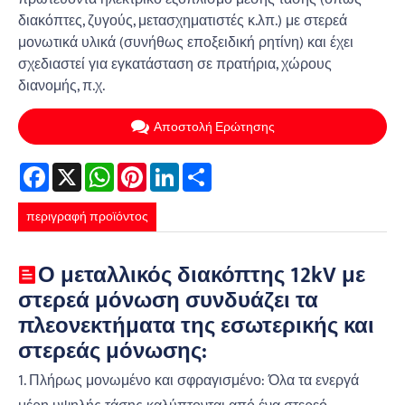
διακόπτες, ζυγούς, μετασχηματιστές κ.λπ.) με στερεά
μονωτικά υλικά (συνήθως εποξειδική ρητίνη) και έχει
σχεδιαστεί για εγκατάσταση σε πρατήρια, χώρους
διανομής, π.χ.
Αποστολή Ερώτησης
Facebook
X
WhatsApp
Pinterest
LinkedIn
Share
περιγραφή προϊόντος
Ο μεταλλικός διακόπτης 12kV με
στερεά μόνωση συνδυάζει τα
πλεονεκτήματα της εσωτερικής και
στερεάς μόνωσης:
1. Πλήρως μονωμένο και σφραγισμένο: Όλα τα ενεργά